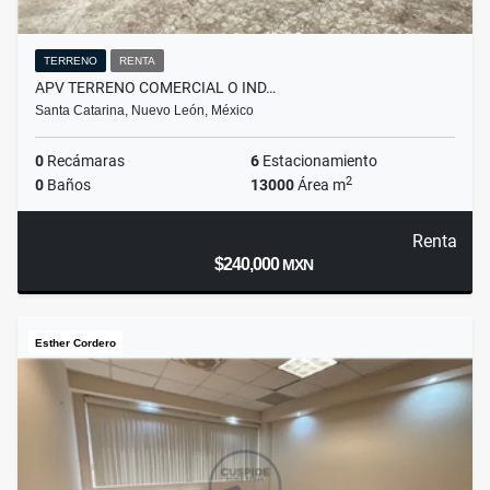
TERRENO
RENTA
APV TERRENO COMERCIAL O IND…
Santa Catarina, Nuevo León, México
0
Recámaras
6
Estacionamiento
2
0
Baños
13000
Área m
Renta
$240,000
MXN
Esther Cordero