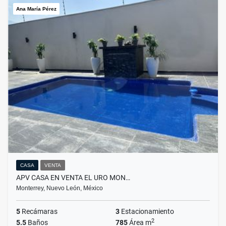
Ana María Pérez
CASA
VENTA
APV CASA EN VENTA EL URO MON…
Monterrey, Nuevo León, México
5
Recámaras
3
Estacionamiento
2
5.5
Baños
785
Área m