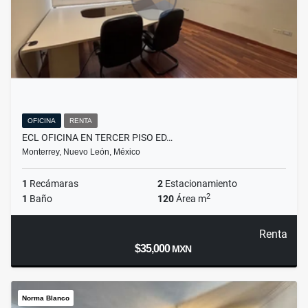
OFICINA
RENTA
ECL OFICINA EN TERCER PISO ED…
Monterrey, Nuevo León, México
1
Recámaras
2
Estacionamiento
2
1
Baño
120
Área m
Renta
$35,000
MXN
Norma Blanco