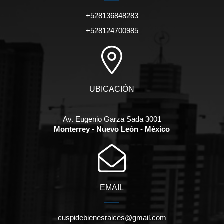
+528136848283
+528124700985
UBICACIÓN
Av. Eugenio Garza Sada 3001
Monterrey - Nuevo León - México
EMAIL
cuspidebienesraices@gmail.com