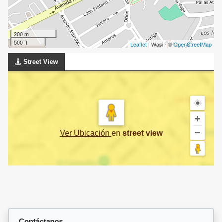
200 m
500 ft
Leaflet
| Wasi - ©
OpenStreetMap
Street View
Ver Ubicación
en
street view
Contáctanos