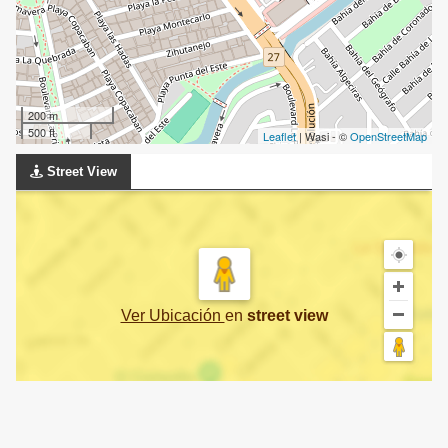
200 m
500 ft
Leaflet
| Wasi - ©
OpenStreetMap
Street View
Ver Ubicación
en
street view