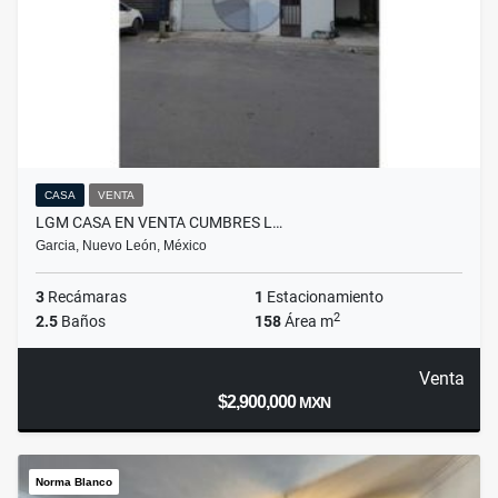
CASA
VENTA
LGM CASA EN VENTA CUMBRES L…
Garcia, Nuevo León, México
3
Recámaras
1
Estacionamiento
2
2.5
Baños
158
Área m
Venta
$2,900,000
MXN
Norma Blanco