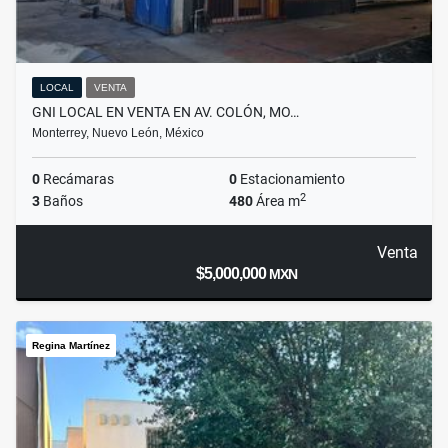
LOCAL
VENTA
GNI LOCAL EN VENTA EN AV. COLÓN, MO…
Monterrey, Nuevo León, México
0
Recámaras
0
Estacionamiento
2
3
Baños
480
Área m
Venta
$5,000,000
MXN
Regina Martínez