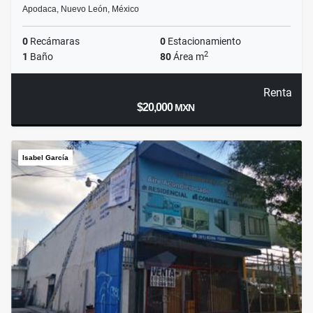
Apodaca, Nuevo León, México
0
Recámaras
0
Estacionamiento
2
1
Baño
80
Área m
Renta
$20,000
MXN
Isabel García