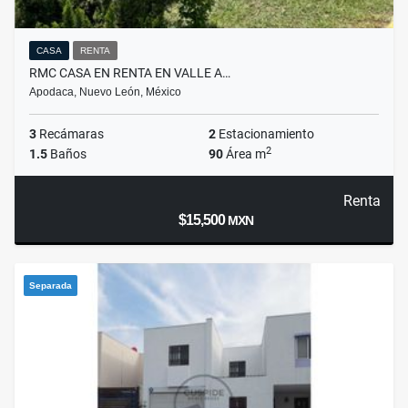
CASA
RENTA
RMC CASA EN RENTA EN VALLE A…
Apodaca, Nuevo León, México
3
Recámaras
2
Estacionamiento
2
1.5
Baños
90
Área m
Renta
$15,500
MXN
Separada