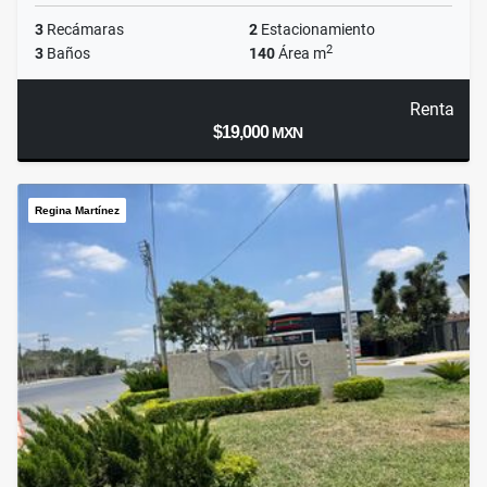
3
Recámaras
2
Estacionamiento
2
3
Baños
140
Área m
Renta
$19,000
MXN
Regina Martínez