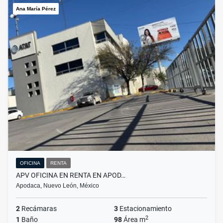
Ana María Pérez
OFICINA
RENTA
APV OFICINA EN RENTA EN APOD…
Apodaca, Nuevo León, México
2
Recámaras
3
Estacionamiento
2
1
Baño
98
Área m