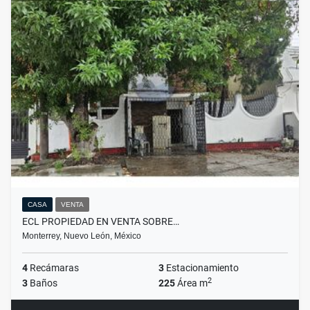
CASA
VENTA
ECL PROPIEDAD EN VENTA SOBRE…
Monterrey, Nuevo León, México
4
Recámaras
3
Estacionamiento
2
3
Baños
225
Área m