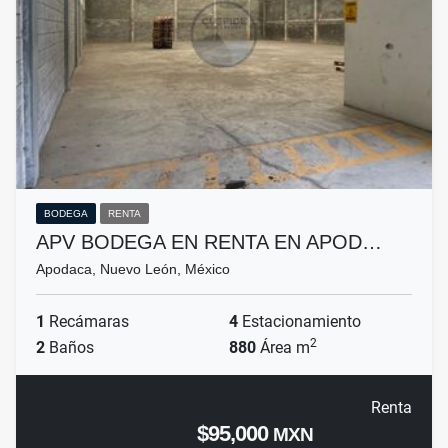
BODEGA
RENTA
APV BODEGA EN RENTA EN APOD…
Apodaca, Nuevo León, México
1
Recámaras
4
Estacionamiento
2
2
Baños
880
Área m
Renta
$95,000
MXN