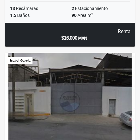
13
Recámaras
2
Estacionamiento
2
1.5
Baños
90
Área m
Renta
$16,000
MXN
Isabel García