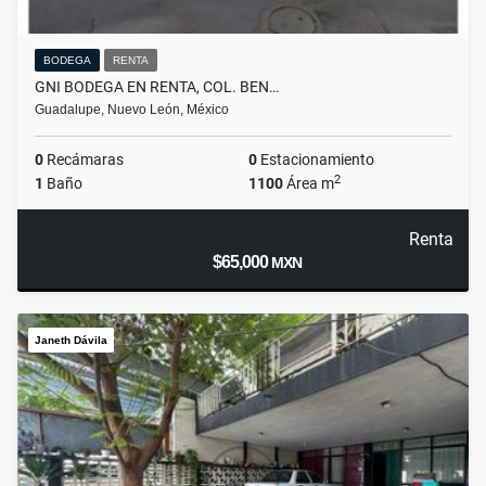
BODEGA
RENTA
GNI BODEGA EN RENTA, COL. BEN…
Guadalupe, Nuevo León, México
0
Recámaras
0
Estacionamiento
2
1
Baño
1100
Área m
Renta
$65,000
MXN
Janeth Dávila