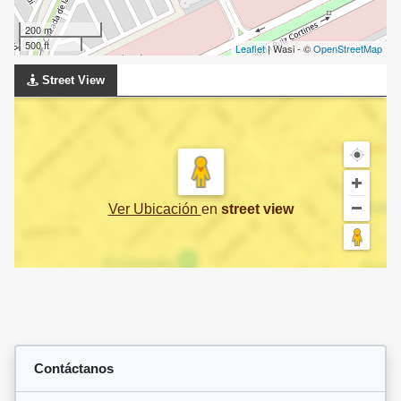
200 m
500 ft
Leaflet
| Wasi - ©
OpenStreetMap
Street View
Ver Ubicación
en
street view
Contáctanos