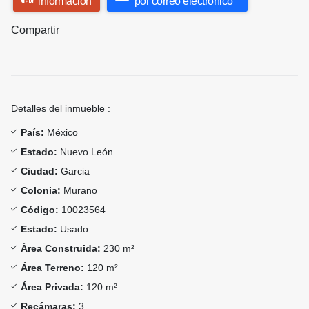
información
por correo electrónico
Compartir
Detalles del inmueble :
País:
México
Estado:
Nuevo León
Ciudad:
Garcia
Colonia:
Murano
Código:
10023564
Estado:
Usado
Área Construida:
230 m²
Área Terreno:
120 m²
Área Privada:
120 m²
Recámaras:
3