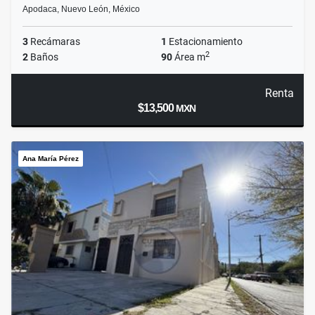
Apodaca, Nuevo León, México
3
Recámaras
1
Estacionamiento
2
2
Baños
90
Área m
Renta
$13,500
MXN
Ana María Pérez