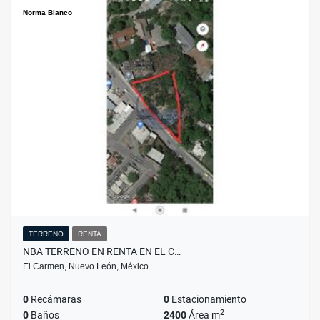
Norma Blanco
TERRENO
RENTA
NBA TERRENO EN RENTA EN EL C…
El Carmen, Nuevo León, México
0
Recámaras
0
Estacionamiento
2
0
Baños
2400
Área m