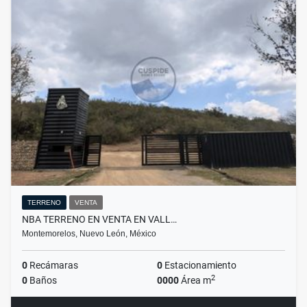
TERRENO
VENTA
NBA TERRENO EN VENTA EN VALL…
Montemorelos, Nuevo León, México
0
Recámaras
0
Estacionamiento
2
0
Baños
0000
Área m