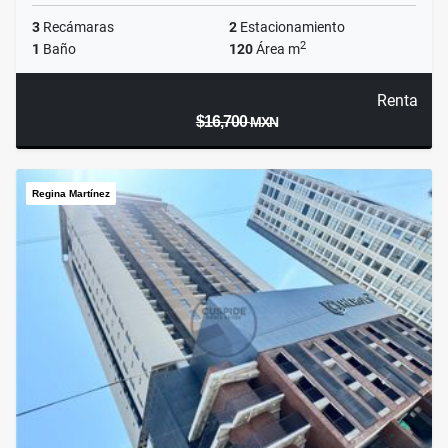
3
Recámaras
2
Estacionamiento
2
1
Baño
120
Área m
Renta
$16,700
MXN
Regina Martínez