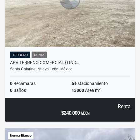
TERRENO
RENTA
APV TERRENO COMERCIAL O IND…
Santa Catarina, Nuevo León, México
0
Recámaras
6
Estacionamiento
2
0
Baños
13000
Área m
Renta
$240,000
MXN
Norma Blanco