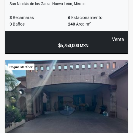
San Nicolás de los Garza, Nuevo León, México
3
Recámaras
6
Estacionamiento
2
3
Baños
240
Área m
Venta
$5,750,000
MXN
Regina Martínez