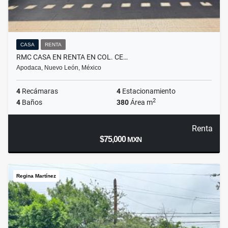
CASA
RENTA
RMC CASA EN RENTA EN COL. CE…
Apodaca, Nuevo León, México
4
Recámaras
4
Estacionamiento
2
4
Baños
380
Área m
Renta
$75,000
MXN
Regina Martínez