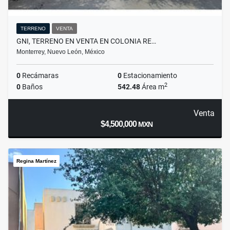
TERRENO
VENTA
GNI, TERRENO EN VENTA EN COLONIA RE…
Monterrey, Nuevo León, México
0
Recámaras
0
Estacionamiento
2
0
Baños
542.48
Área m
Venta
$4,500,000
MXN
Regina Martínez