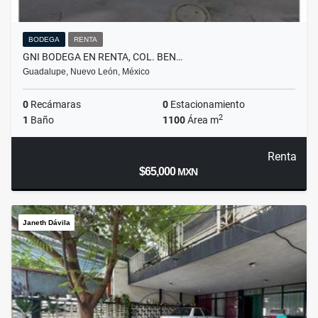
BODEGA
RENTA
GNI BODEGA EN RENTA, COL. BEN…
Guadalupe, Nuevo León, México
0
Recámaras
0
Estacionamiento
2
1
Baño
1100
Área m
Renta
$65,000
MXN
Janeth Dávila