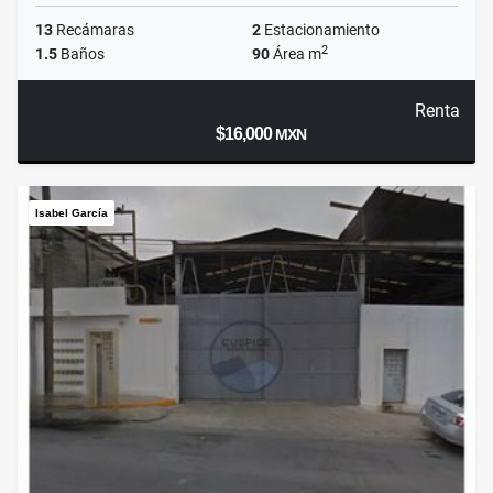
13
Recámaras
2
Estacionamiento
2
1.5
Baños
90
Área m
Renta
$16,000
MXN
Isabel García