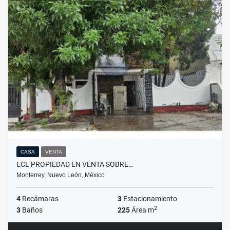
CASA
VENTA
ECL PROPIEDAD EN VENTA SOBRE…
Monterrey, Nuevo León, México
4
Recámaras
3
Estacionamiento
2
3
Baños
225
Área m