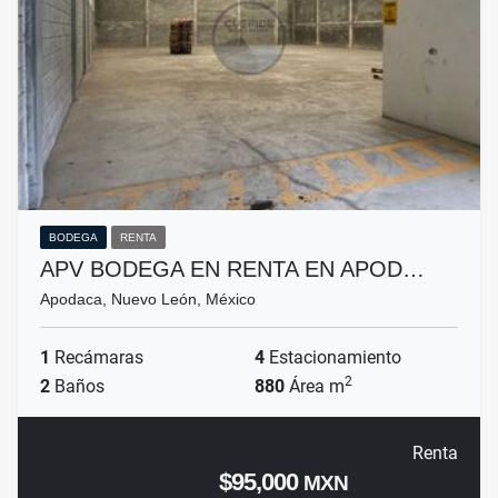
BODEGA
RENTA
APV BODEGA EN RENTA EN APOD…
Apodaca, Nuevo León, México
1
Recámaras
4
Estacionamiento
2
2
Baños
880
Área m
Renta
$95,000
MXN