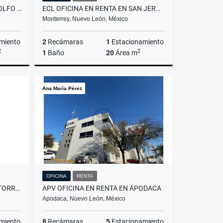
ECL VENTA DE TERRENO EN ADOLFO PRIETO LA OBRERA MONTERRET
ECL OFICINA EN RENTA EN SAN JERONIMO MONTERREY
Monterrey, Nuevo León, México
miento
2
Recámaras
1
Estacionamiento
2
2
1
Baño
20
Área m
Venta
Renta
Ana María Pérez
$11,000
OFICINA
RENTA
ECL CASA EN RENTA EN VALLE TORREMOLINOS GUADALUPE SIN AMUEBLAR
APV OFICINA EN RENTA EN APODACA
Apodaca, Nuevo León, México
miento
8
Recámaras
5
Estacionamiento