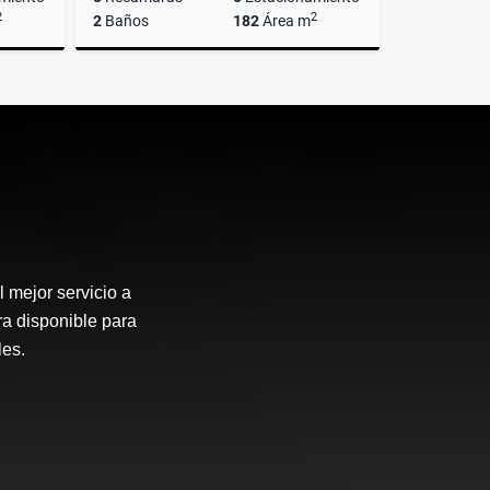
2
2
2
Baños
182
Área m
Renta
Renta
$68,000
 mejor servicio a
ra disponible para
les.