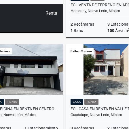
Monterrey, Nuevo León, México
Renta
2
Recámaras
3
Estaciona
1
Baño
150
Área m
artínez
Esther Cordero
$6,000,000
NA
RENTA
CASA
RENTA
RMC OFICINA EN RENTA EN CENTRO DE APODACA EN N L
a, Nuevo León, México
Guadalupe, Nuevo León, México
maras
1
Estacionamiento
3
Recámaras
2
Estaciona