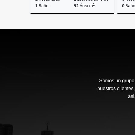
2
1
Baño
92
Área m
0
Baño
Venta
$8,250,000
Somos un grupo d
nuestros clientes
asi