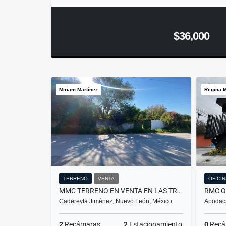
$36,000
Miriam Martínez
Regina M
TERRENO
VENTA
OFICI
MMC TERRENO EN VENTA EN LAS TRANCAS EN CADEREYTA EN NUEVO LEON
Cadereyta Jiménez, Nuevo León, México
Apodac
2
Recámaras
2
Estacionamiento
0
Recá