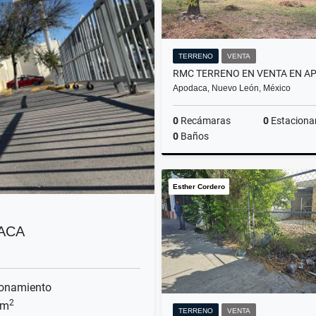
TERRENO
VENTA
Apodaca, Nuevo León, México
0
Recámaras
0
Estaciona
0
Baños
Esther Cordero
$4,800,000
ACA
onamiento
2
 m
TERRENO
VENTA