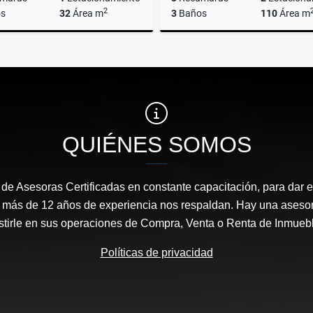
2
s
32
Área m
3
Baños
110
Área m
Renta
$16,000
$14,000
QUIÉNES SOMOS
e Asesoras Certificadas en constante capacitación, para dar el
, más de 12 años de experiencia nos respaldan. Hay una aseso
stirle en sus operaciones de Compra, Venta o Renta de Inmueb
Políticas de privacidad