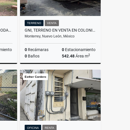
TERRENO
VENTA
RMC TERRENO EN VENTA EN APODACA CENTRO EN APODACA NUEVO LEON
GNI, TERRENO EN VENTA EN COLONIA REFORMA, MONTERREY, NUEVO LEÓN.
Monterrey, Nuevo León, México
miento
0
Recámaras
0
Estacionamiento
2
0
Baños
542.48
Área m
Venta
Venta
Esther Cordero
$4,500,000
OFICINA
RENTA