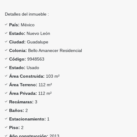
Detalles del inmueble :
País:
México
Estado:
Nuevo León
Ciudad:
Guadalupe
Colonia:
Bello Amanecer Residencial
Código:
9948563
Estado:
Usado
Área Construida:
103 m²
Área Terreno:
112 m²
Área Privada:
112 m²
Recámaras:
3
Baños:
2
Estacionamiento:
1
Piso:
2
Año construcción:
2013