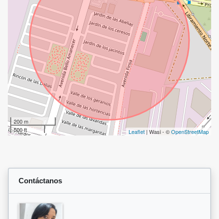
200 m
500 ft
Leaflet
| Wasi - ©
OpenStreetMap
Contáctanos