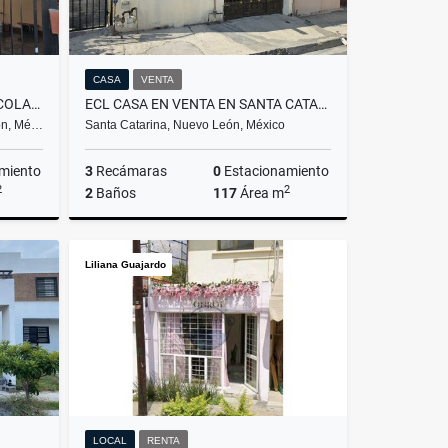
CASA
VENTA
ECL CASA EN VENTA EN SAN NICOLAS CENTRO MATAMOROS Y GONZALITOS
ECL CASA EN VENTA EN SANTA CATARINA CENTRO CALLE COLEGIO DE NIÑAS
eón, Mé…
Santa Catarina, Nuevo León, México
miento
3
Recámaras
0
Estacionamiento
2
2
2
Baños
117
Área m
Venta
Venta
Liliana Guajardo
$2,400,000
LOCAL
RENTA