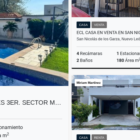
CASA
VENTA
San Nicolás de los Garza, Nuevo L
4
Recámaras
1
Estaciona
2
Baños
180
Área m
Miriam Martínez
$3,600,000
ES 3ER. SECTOR M…
onamiento
2
a m
CASA
RENTA