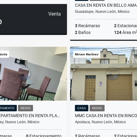
Guadalupe, Nuevo León, México
Venta
0
3
Recámaras
2
Estaciona
2
Baños
124
Área m
ávila
Miriam Martínez
$14,000
TAMENTO
RENTA
CASA
RENTA
JDL DEPARTAMENTO EN RENTA PLANTA ALTA BENITO JUAREZ MONTERREY NL
ey, Nuevo León, México
Apodaca, Nuevo León, México
maras
0
Estacionamiento
2
Recámaras
2
Estaciona