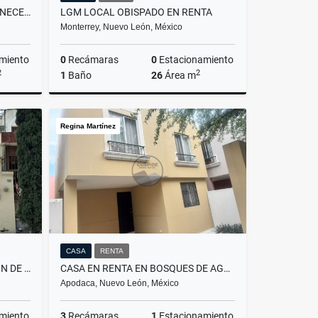
CASA EN RENTA EN BELLO AMANECER RESIDENCIAL EN GUADALUPE EN NUEVO LEON
LGM LOCAL OBISPADO EN RENTA
Monterrey, Nuevo León, México
miento
0
Recámaras
0
Estacionamiento
2
2
1
Baño
26
Área m
Renta
Renta
Regina Martínez
$10,500
CASA
RENTA
MMC CASA EN RENTA EN RINCON DE SAN MIGUEL EN APODACA EN NUEVO LEON
CASA EN RENTA EN BOSQUES DE AGUA EN APODACA EN NUEVO LEÓN
Apodaca, Nuevo León, México
miento
3
Recámaras
1
Estacionamiento