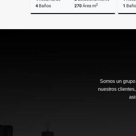
2
4
Baños
270
Área m
1
Bañ
Venta
$6,200,000
Somos un grupo d
nuestros clientes
asi