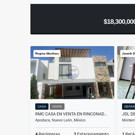
$18,300,00
Regina Martínez
Janeth D
CASA
VENTA
DEPAR
RMC CASA EN VENTA EN RINCONADA COLONIAL EN APODACA N L
Apodaca, Nuevo León, México
Monterr
4
Recámaras
2
Estacionamiento
1
Recá