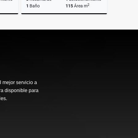
2
1
Baño
115
Área m
Renta
Renta
$16,000
 mejor servicio a
ra disponible para
les.