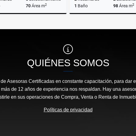
2
2
o
70
Área m
1
Baño
98
Área m
Renta
$11,700
$15,000
QUIÉNES SOMOS
e Asesoras Certificadas en constante capacitación, para dar el
, más de 12 años de experiencia nos respaldan. Hay una aseso
stirle en sus operaciones de Compra, Venta o Renta de Inmueb
Políticas de privacidad