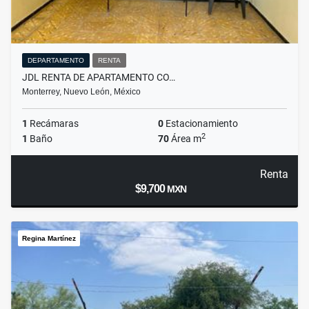
DEPARTAMENTO
RENTA
JDL RENTA DE APARTAMENTO CO…
Monterrey, Nuevo León, México
1
Recámaras
0
Estacionamiento
2
1
Baño
70
Área m
Renta
$9,700
MXN
Regina Martínez