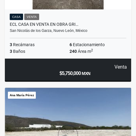
CASA
VENTA
ECL CASA EN VENTA EN OBRA GRI…
San Nicolás de los Garza, Nuevo León, México
3
Recámaras
6
Estacionamiento
2
3
Baños
240
Área m
Venta
$5,750,000
MXN
Ana María Pérez