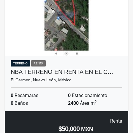
TERRENO
RENTA
NBA TERRENO EN RENTA EN EL C…
El Carmen, Nuevo León, México
0
Recámaras
0
Estacionamiento
2
0
Baños
2400
Área m
Renta
$50,000
MXN