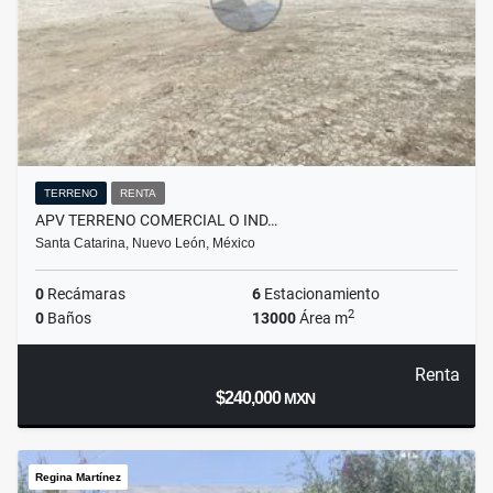
TERRENO
RENTA
APV TERRENO COMERCIAL O IND…
Santa Catarina, Nuevo León, México
0
Recámaras
6
Estacionamiento
2
0
Baños
13000
Área m
Renta
$240,000
MXN
Regina Martínez