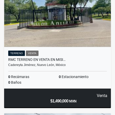
TERRENO
VENTA
RMC TERRENO EN VENTA EN MISI…
Cadereyta Jiménez, Nuevo León, México
0
Recámaras
0
Estacionamiento
0
Baños
Venta
$1,490,000
MXN