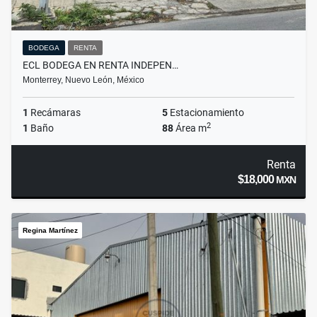
BODEGA
RENTA
ECL BODEGA EN RENTA INDEPEN…
Monterrey, Nuevo León, México
1
Recámaras
5
Estacionamiento
2
1
Baño
88
Área m
Renta
$18,000
MXN
Regina Martínez