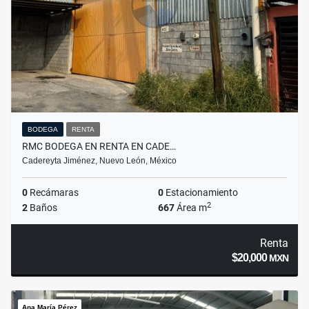
BODEGA
RENTA
RMC BODEGA EN RENTA EN CADE…
Cadereyta Jiménez, Nuevo León, México
0
Recámaras
0
Estacionamiento
2
2
Baños
667
Área m
Renta
$20,000
MXN
Ana María Pérez