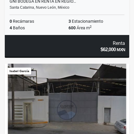
GNI BODEGA EN RENTA EN REGIO…
Santa Catarina, Nuevo León, México
0
Recámaras
3
Estacionamiento
2
4
Baños
600
Área m
Renta
$62,000
MXN
Isabel García