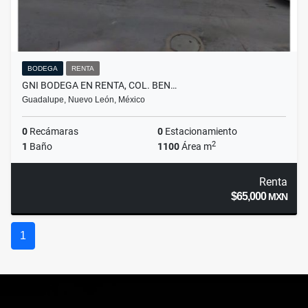
BODEGA
RENTA
GNI BODEGA EN RENTA, COL. BEN…
Guadalupe, Nuevo León, México
0
Recámaras
0
Estacionamiento
2
1
Baño
1100
Área m
Renta
$65,000
MXN
1