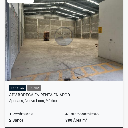
BODEGA
RENTA
APV BODEGA EN RENTA EN APOD…
Apodaca, Nuevo León, México
1
Recámaras
4
Estacionamiento
2
2
Baños
880
Área m