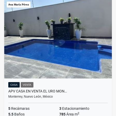
Ana María Pérez
CASA
VENTA
APV CASA EN VENTA EL URO MON…
Monterrey, Nuevo León, México
5
Recámaras
3
Estacionamiento
2
5.5
Baños
785
Área m