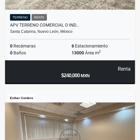
TERRENO
RENTA
APV TERRENO COMERCIAL O IND…
Santa Catarina, Nuevo León, México
0
Recámaras
6
Estacionamiento
2
0
Baños
13000
Área m
Renta
$240,000
MXN
Esther Cordero