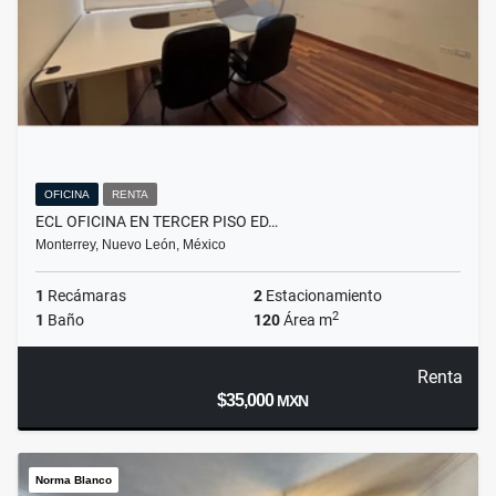
OFICINA
RENTA
ECL OFICINA EN TERCER PISO ED…
Monterrey, Nuevo León, México
1
Recámaras
2
Estacionamiento
2
1
Baño
120
Área m
Renta
$35,000
MXN
Norma Blanco