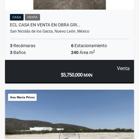
CASA
VENTA
ECL CASA EN VENTA EN OBRA GRI…
San Nicolás de los Garza, Nuevo León, México
3
Recámaras
6
Estacionamiento
2
3
Baños
240
Área m
Venta
$5,750,000
MXN
Ana María Pérez