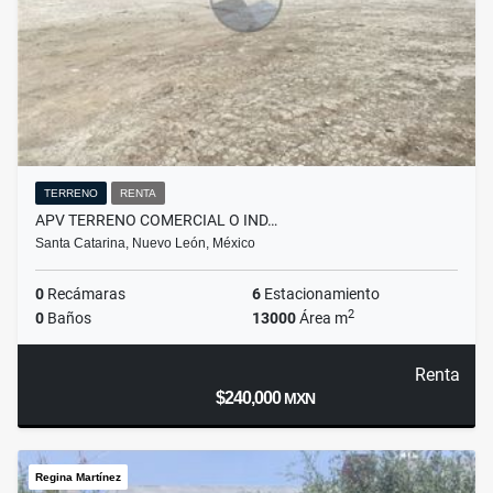
TERRENO
RENTA
APV TERRENO COMERCIAL O IND…
Santa Catarina, Nuevo León, México
0
Recámaras
6
Estacionamiento
2
0
Baños
13000
Área m
Renta
$240,000
MXN
Regina Martínez