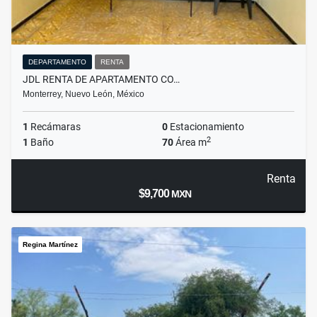
DEPARTAMENTO
RENTA
JDL RENTA DE APARTAMENTO CO…
Monterrey, Nuevo León, México
1
Recámaras
0
Estacionamiento
2
1
Baño
70
Área m
Renta
$9,700
MXN
Regina Martínez