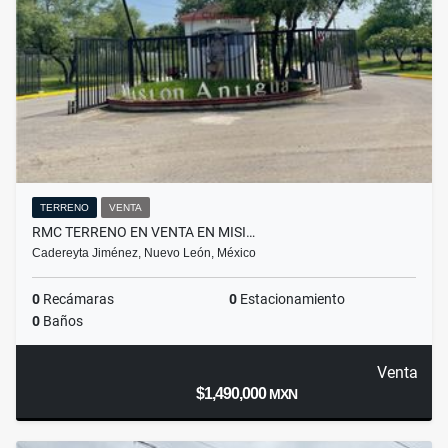
TERRENO
VENTA
RMC TERRENO EN VENTA EN MISI…
Cadereyta Jiménez, Nuevo León, México
0
Recámaras
0
Estacionamiento
0
Baños
Venta
$1,490,000
MXN