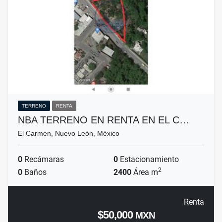
TERRENO
RENTA
NBA TERRENO EN RENTA EN EL C…
El Carmen, Nuevo León, México
0
Recámaras
0
Estacionamiento
2
0
Baños
2400
Área m
Renta
$50,000
MXN