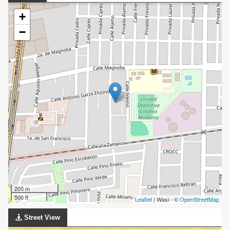
+
−
200 m
500 ft
Leaflet
| Wasi - ©
OpenStreetMap
Street View