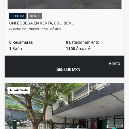
BODEGA
RENTA
GNI BODEGA EN RENTA, COL. BEN…
Guadalupe, Nuevo León, México
0
Recámaras
0
Estacionamiento
2
1
Baño
1100
Área m
Renta
$65,000
MXN
Janeth Dávila