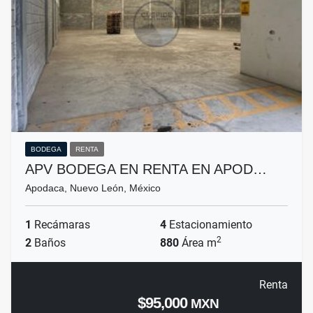
BODEGA
RENTA
APV BODEGA EN RENTA EN APOD…
Apodaca, Nuevo León, México
1
Recámaras
4
Estacionamiento
2
2
Baños
880
Área m
Renta
$95,000
MXN