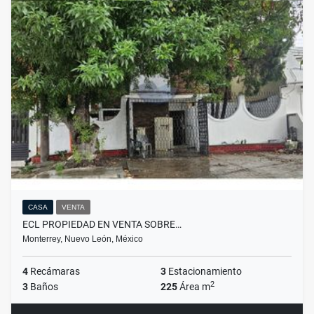
CASA
VENTA
ECL PROPIEDAD EN VENTA SOBRE…
Monterrey, Nuevo León, México
4
Recámaras
3
Estacionamiento
2
3
Baños
225
Área m