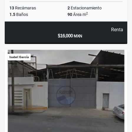
13
Recámaras
2
Estacionamiento
2
1.5
Baños
90
Área m
Renta
$16,000
MXN
Isabel García