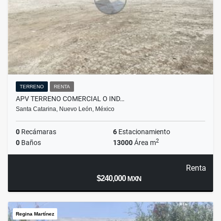
TERRENO
RENTA
APV TERRENO COMERCIAL O IND…
Santa Catarina, Nuevo León, México
0
Recámaras
6
Estacionamiento
2
0
Baños
13000
Área m
Renta
$240,000
MXN
Regina Martínez