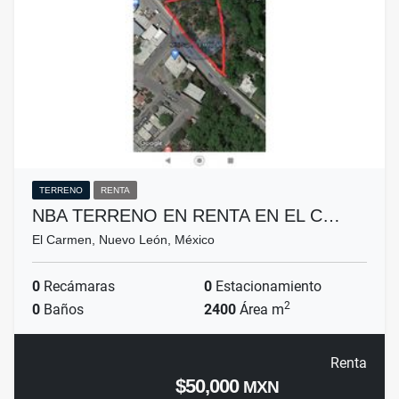
TERRENO
RENTA
NBA TERRENO EN RENTA EN EL C…
El Carmen, Nuevo León, México
0
Recámaras
0
Estacionamiento
2
0
Baños
2400
Área m
Renta
$50,000
MXN