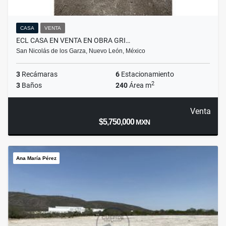
CASA
VENTA
ECL CASA EN VENTA EN OBRA GRI…
San Nicolás de los Garza, Nuevo León, México
3
Recámaras
6
Estacionamiento
2
3
Baños
240
Área m
Venta
$5,750,000
MXN
Ana María Pérez