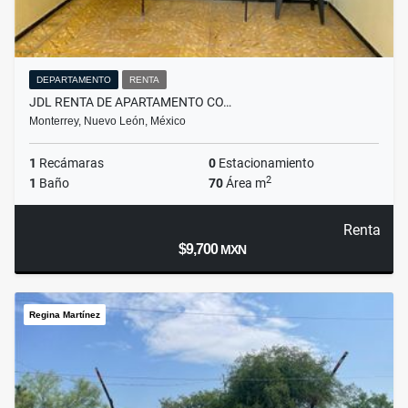
DEPARTAMENTO
RENTA
JDL RENTA DE APARTAMENTO CO…
Monterrey, Nuevo León, México
1
Recámaras
0
Estacionamiento
2
1
Baño
70
Área m
Renta
$9,700
MXN
Regina Martínez