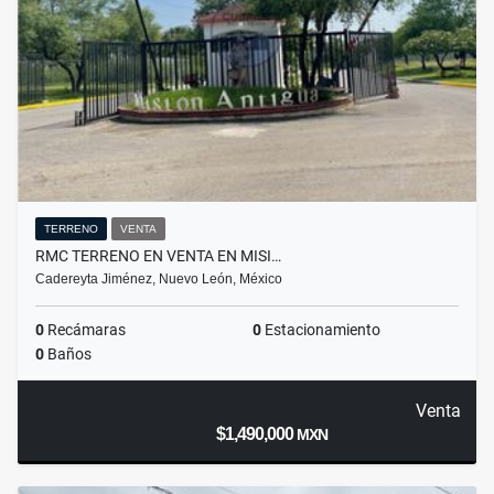
TERRENO
VENTA
RMC TERRENO EN VENTA EN MISI…
Cadereyta Jiménez, Nuevo León, México
0
Recámaras
0
Estacionamiento
0
Baños
Venta
$1,490,000
MXN